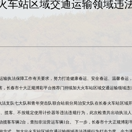
火车站区域交通运输领域违
运输执法保障工作有关要求，努力打造健康春运、安全春运、温馨春运
害，长春市十大正规博彩平台推荐门持续加大火车站区域交通运输领域违
政执法支队七大队和青年突击队联合站前分局治安大队在长春火车站区域
、揽客、不按规定使用计价器等违法违规行为，此次检查共出动执法人员
主动揽客车辆2台，查扣非法营运车辆1台。 下一步，长春市十大正规博彩
的方式，加大出火车站区域交通运输领域违法违规行为打击力度，全力