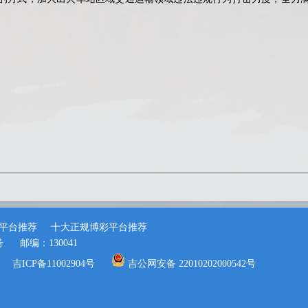
平台推荐
十大正规博彩平台推荐
号
邮编：130041
吉ICP备11002904号
吉公网安备 22010202000542号