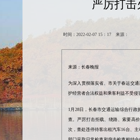
严厉打击
时间：2022-02-07 15：17
来源：
来源：长春晚报
为深入贯彻落实省、市关于春运交通
护经营者合法权益和乘客利益不受侵
1月28日，长春市交通运输综合行
查。严厉打击拒载、绕路、索要高价
次，查处违停待客出租汽车16台、
部门采取日常检查和突击检查相结合