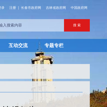
登录
注册
长春市政府网
吉林省政府网
中国政府网
互动交流
专题专栏