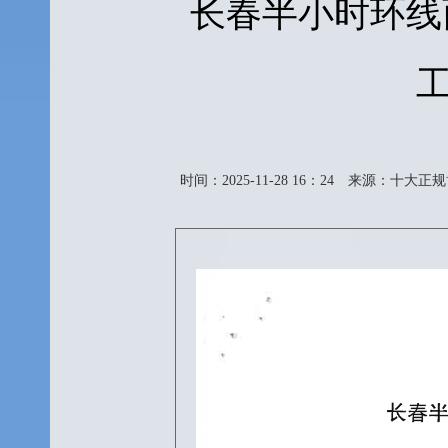
长春半小时环线西
时间：2025-11-28 16：24
来源：十大正规