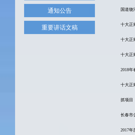
通知公告
国道饶
十大正
重要讲话文稿
十大正
十大正
201
十大正
抓项目
长春市
201