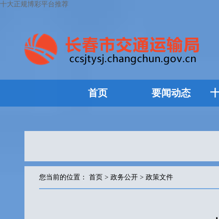
十大正规博彩平台推荐
首页
要闻动态
您当前的位置：
首页
>
政务公开
>
政策文件