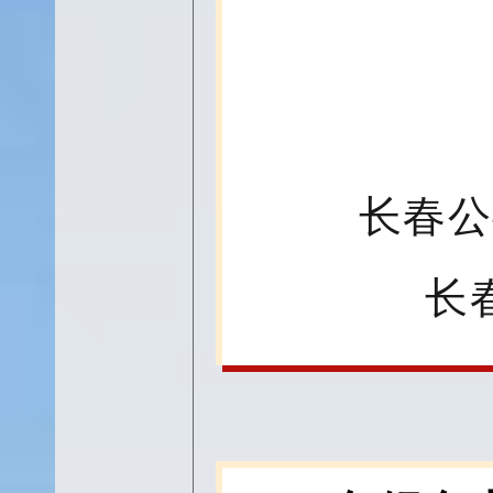
长春公
长