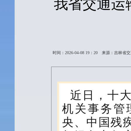
我省交通运
时间：2026-04-08 19：20
来源：吉林省交
近日，十
机关事务管
央、中国残