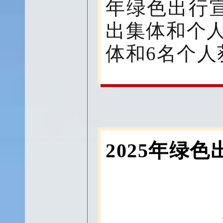
年绿色出行
出集体和个
体和
6
名个人
2025年绿