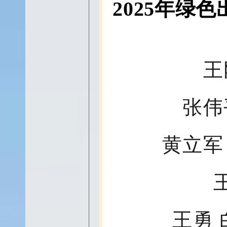
2025年绿
王
张伟
黄立军
王勇