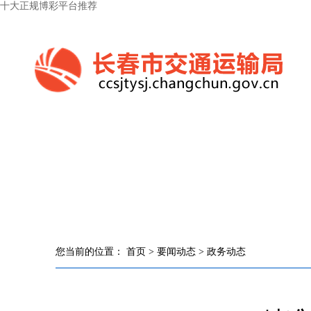
十大正规博彩平台推荐
首页
要闻动态
您当前的位置：
首页
>
要闻动态
>
政务动态