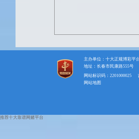
主办单位：十大正规博彩平
地址：长春市民康路555号
网站标识码：2201000025
网站地图
推荐十大靠谱网赌平台