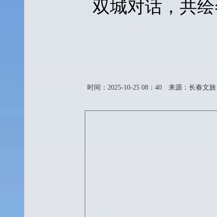
双城对话，共绘
时间：2025-10-25 08：40
来源：长春文旅