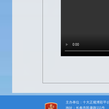
主办单位：十大正规博彩平
地址：长春市民康路555号