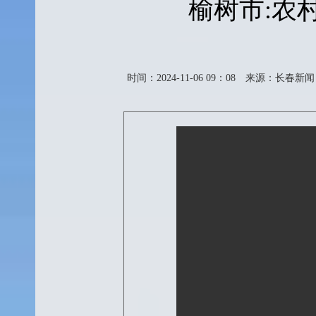
榆树市:农
时间：2024-11-06 09：08
来源：长春新闻