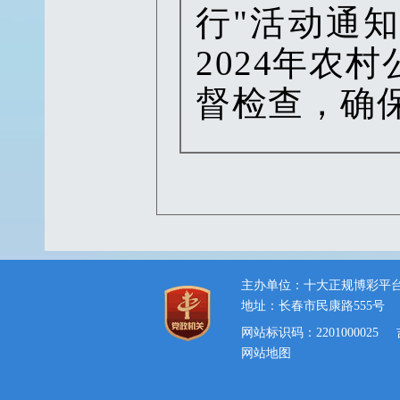
行"活动通
2024年农
督检查，确
主办单位：十大正规博彩平
地址：长春市民康路555号
网站标识码：2201000025
网站地图