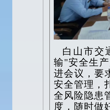
白山市交
输"安全生产
进会议，要
安全管理，
全风险隐患
度，随时做