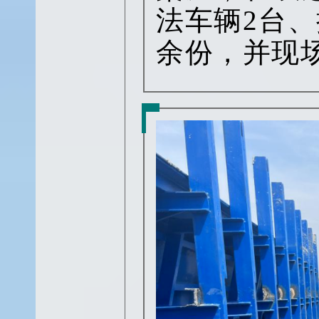
法车辆2台、
余份，并现