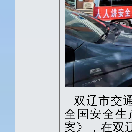
双辽市交
全国安全生
案》，在双