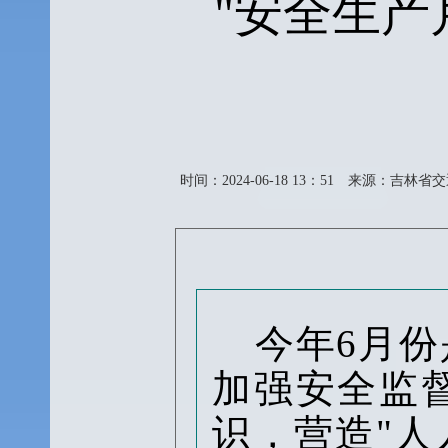
"安全生产
时间：2024-06-18 13：51
来源：吉林省交
今年6月份
加强安全监
识，营造"