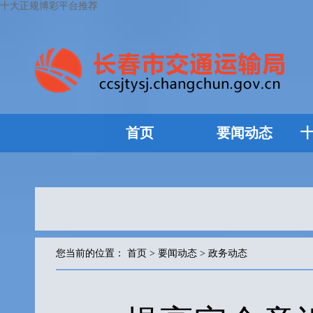
十大正规博彩平台推荐
首页
要闻动态
您当前的位置：
首页
>
要闻动态
>
政务动态