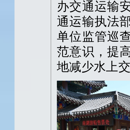
办交通运输
通运输执法
单位监管巡
范意识，提
地减少水上