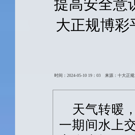
提高安全意
大正规博彩
时间：2024-05-10 19：03
来源：十大正规
天气转暖
一期间水上