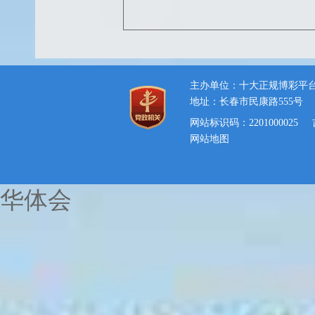
主办单位：十大正规博彩平
地址：长春市民康路555号
网站标识码：2201000025
网站地图
华体会