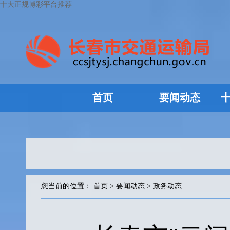
十大正规博彩平台推荐
首页
要闻动态
您当前的位置：
首页
>
要闻动态
>
政务动态