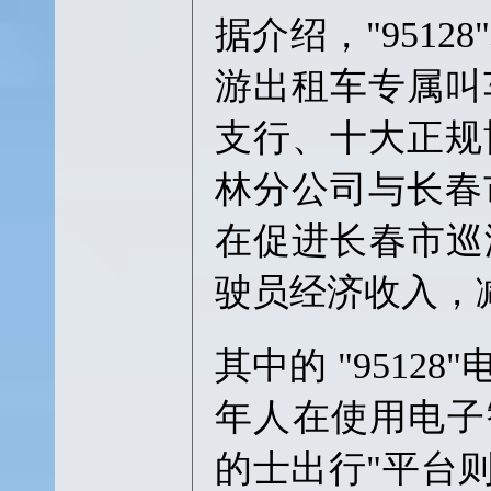
据介绍，"951
游出租车专属叫
支行、十大正规
林分公司与长春
在促进长春市巡
驶员经济收入，
其中的 "951
年人在使用电子
的士出行"平台