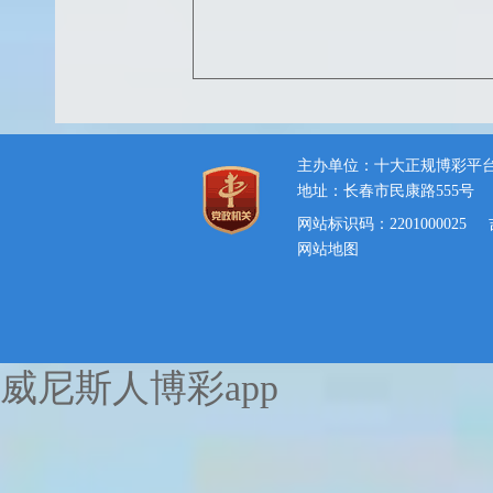
主办单位：十大正规博彩平
地址：长春市民康路555号
网站标识码：2201000025
网站地图
威尼斯人博彩app