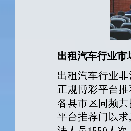
出租汽车行业市
出租汽车行业非
正规博彩平台推
各县市区同频共
平台推荐门以求
法人员1550人