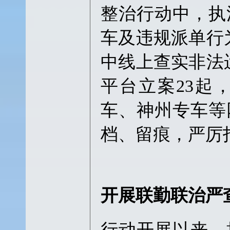
整治行动中，执
车及违规派单行
中线上查实非法
平台立案23起
车、神州专车等
档、留痕，严厉
开展联勤联治严
行动开展以来，