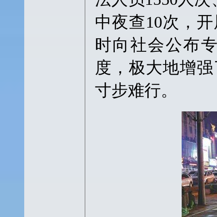
中夜查10次，开
时向社会公布
度，极大地增强
寸步难行。