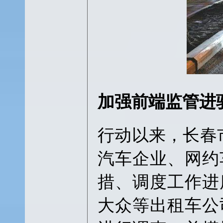
加强前端监管进
行动以来，长春
汽车企业、网约
措、调度工作进
大众等出租车公