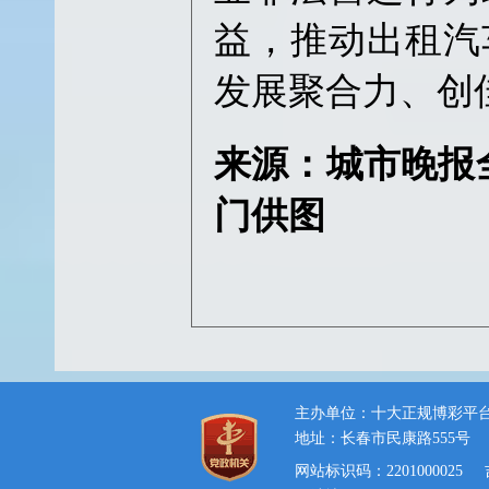
益，推动出租汽
发展聚合力、创
来源：城市晚报
门供图
主办单位：十大正规博彩平
地址：长春市民康路555号
网站标识码：2201000025