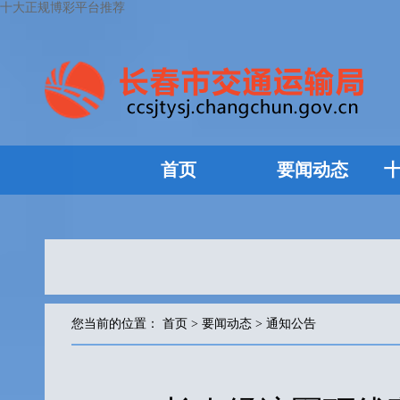
十大正规博彩平台推荐
首页
要闻动态
您当前的位置：
首页
>
要闻动态
>
通知公告