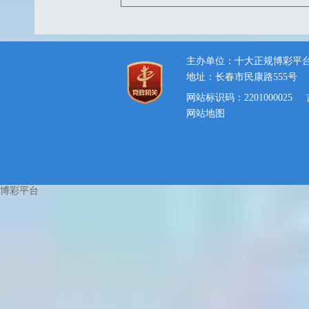
主办单位：十大正规博彩平
地址：长春市民康路555号
网站标识码：2201000025
网站地图
博彩平台