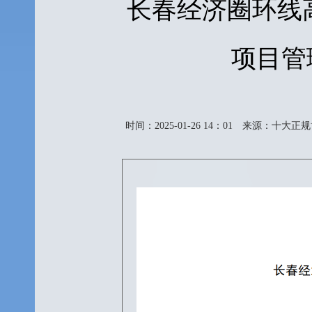
长春经济圈环线
项目管
时间：2025-01-26 14：01
来源：十大正规