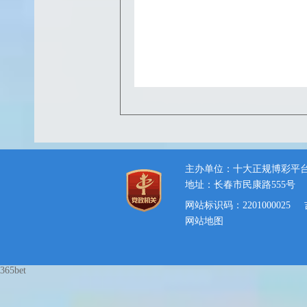
主办单位：十大正规博彩平
地址：长春市民康路555号
网站标识码：2201000025
网站地图
365bet