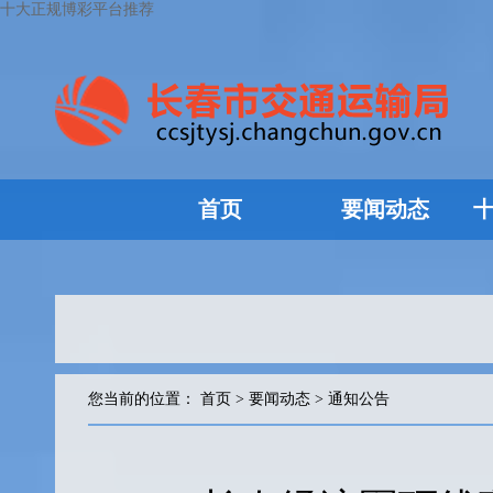
十大正规博彩平台推荐
首页
要闻动态
您当前的位置：
首页
>
要闻动态
>
通知公告