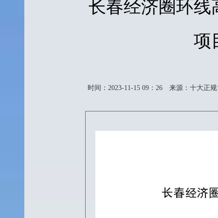
长春经济圈环线
项
时间：2023-11-15 09：26
来源：十大正规