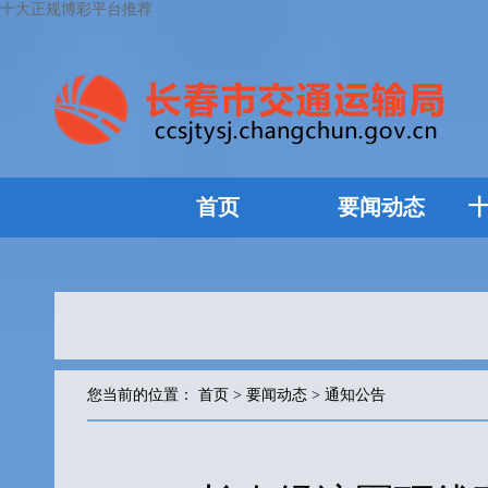
十大正规博彩平台推荐
首页
要闻动态
您当前的位置：
首页
>
要闻动态
>
通知公告