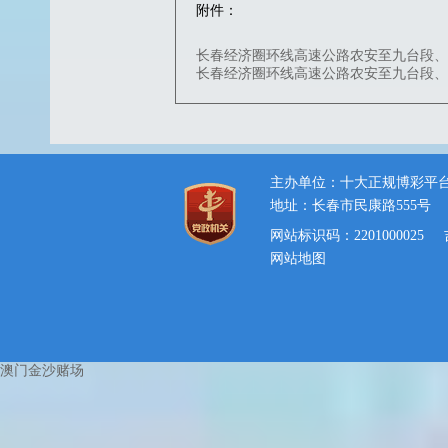
附件：
长春经济圈环线高速公路农安至九台段、双阳
长春经济圈环线高速公路农安至九台段、双
主办单位：十大正规博彩平
地址：长春市民康路555号
网站标识码：2201000025
网站地图
澳门金沙赌场