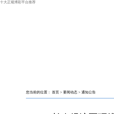
十大正规博彩平台推荐
首页
要闻动态
您当前的位置：
首页
>
要闻动态
>
通知公告