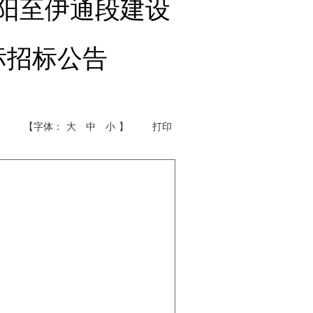
阳至伊通段建设
标招标公告
【字体：
大
中
小
】
打印