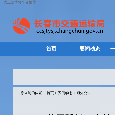
十大正规博彩平台推荐
首页
要闻动态
您当前的位置：
首页
>
要闻动态
>
通知公告