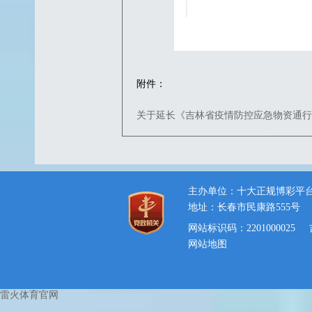
附件：
关于延长《吉林省疫情防控应急物资通行证
主办单位：十大正规博彩平
地址：长春市民康路555号
网站标识码：2201000025
网站地图
雷火体育官网